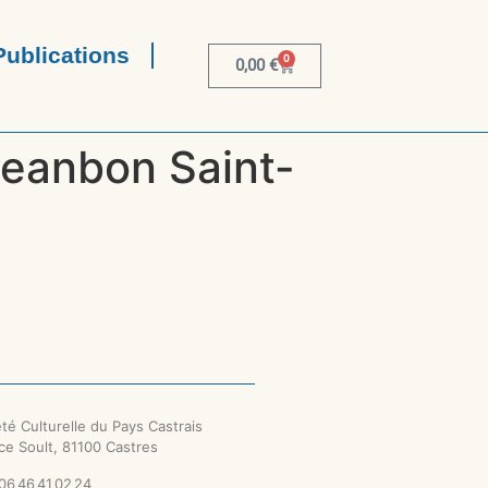
Publications
0
0,00
€
Jeanbon Saint-
té Culturelle du Pays Castrais
ce Soult, 81100 Castres
 06 46 41 02 24