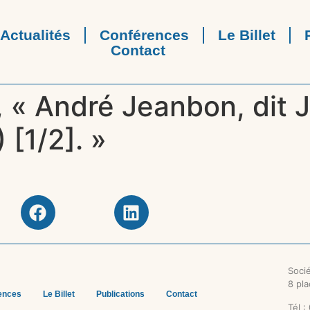
Actualités
Conférences
Le Billet
Contact
 « André Jeanbon, dit 
 [1/2]. »
Socié
8 pla
ences
Le Billet
Publications
Contact
Tél :