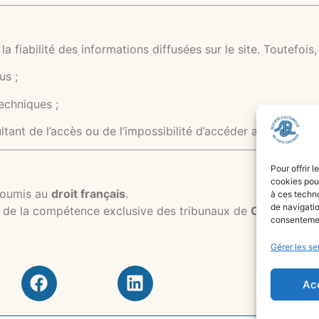
 fiabilité des informations diffusées sur le site. Toutefois,
us ;
echniques ;
ant de l’accès ou de l’impossibilité d’accéder au site.
Pour offrir 
cookies pour
 soumis au
droit français
.
à ces techn
de navigatio
èvera de la compétence exclusive des tribunaux de
Castres (81
consentement
Gérer les se
Ac