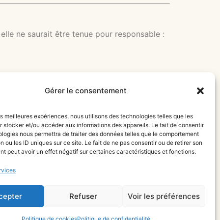
 elle ne saurait être tenue pour responsable :
Gérer le consentement
les meilleures expériences, nous utilisons des technologies telles que les
 stocker et/ou accéder aux informations des appareils. Le fait de consentir
ologies nous permettra de traiter des données telles que le comportement
n ou les ID uniques sur ce site. Le fait de ne pas consentir ou de retirer son
)
, sauf disposition légale impérative contraire.
 peut avoir un effet négatif sur certaines caractéristiques et fonctions.
rvices
cepter
Refuser
Voir les préférences
Politique de cookies
Politique de confidentialité